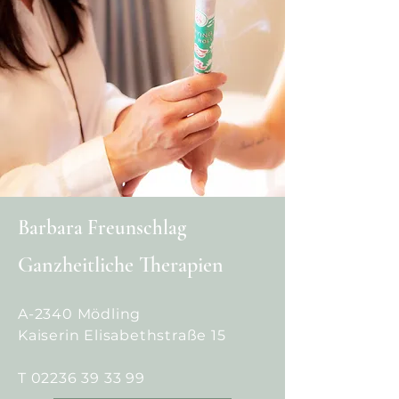
Barbara Freunschlag
Ganzheitliche Therapien
A-2340 Mödling
Kaiserin Elisabethstraße 15
T
02236 39 33 99