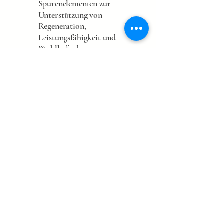
Spurenelementen zur
Unterstützung von
Regeneration,
Leistungsfähigkeit und
Wohlbefinden.
Schwerpunkt:
Rasche Regeneration durch
Nährstoff-Booster
Individuelle Mikronährstoff-
Konzepte
Methoden &
Therapieansätze
Unsere Methoden:
Tuina-Massage
Nicht-invasive Akupunktur