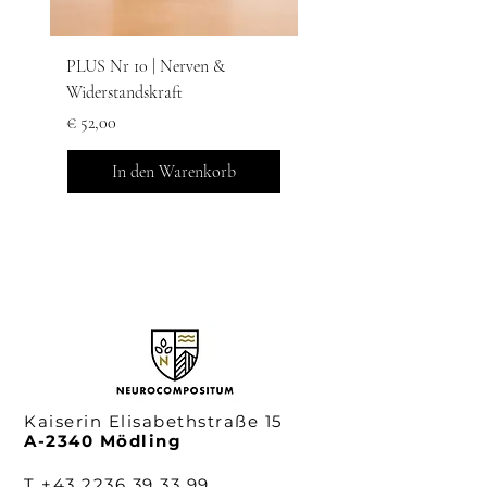
PLUS Nr 10 | Nerven &
Elixier LAPIS Nr 4 I
Widerstandskraft
Nervenbalance
Preis
Preis
€ 52,00
€ 52,00
In den Warenkorb
Kaiserin Elisabethstraße 15
A-2340 Mödling
T
+43 2236 39 33 99