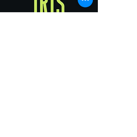
Kaiserin Elisabethstraße 15
A-2340 Mödling
T
+43 2236 39 33 99
office(at)neurocompositum.at
www.neurocompositum.at