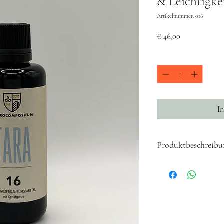
& Leichtigke
Artikelnummer: 016
Preis
€ 46,00
Anzahl
*
I
Produktbeschreibu
ELIXIER TARA Nr 16
Stoffwechsel & Leichtig
TARA vereint ausgewählt
Unterstützung von Stof
werden. Die harmonische
Körpergefühl bewusst st