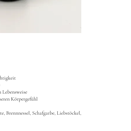
natürliche Weise förder
Balance
und Vitalität im
Verzehrempfehlung:
3 x
vor den Mahlzeiten ver
Wirkung zu erreichen, 
Tagen.
tigkeit
e
en Lebensweise
eren Körpergefühl
 Brennnessel, Schafgarbe, Liebstöckel,